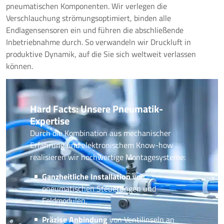
pneumatischen Komponenten. Wir verlegen die
Verschlauchung strömungsoptimiert, binden alle
Endlagensensoren ein und führen die abschließende
Inbetriebnahme durch. So verwandeln wir Druckluft in
produktive Dynamik, auf die Sie sich weltweit verlassen
können.
Hard Facts: Unsere Pneumatik-
Expertise
Durch die Kombination aus mechanischer
Erfahrung und elektronischem Know-how
realisieren wir hochwertige Montagesysteme:
Ganzheitliche Installation
von
pneumatischen Steuerungen und
Feldmodulen.
Präzise Anbindung
von Ventilinseln an