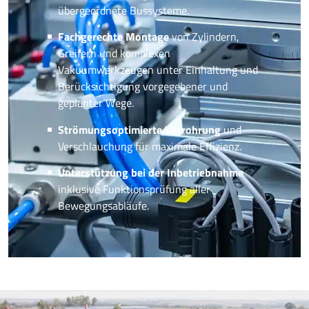
übergeordnete Bussysteme.
Fachgerechte Montage
von Zylindern,
Greifern und komplexen
Vakuumwerkzeugen unter Einhaltung und
Berücksichtigung vorgegebener und
geplanter Wege.
Strömungsoptimierte Verrohrung
und
Verschlauchung für maximale Effizienz.
Unterstützung bei der Inbetriebnahme
inklusive Funktionsprüfung aller
Bewegungsabläufe.