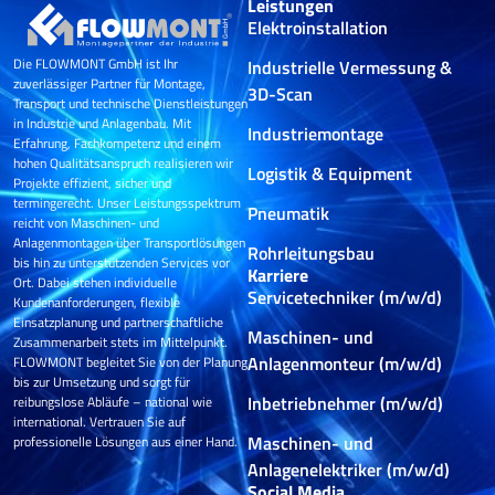
Leistungen
Elektroinstallation
Die FLOWMONT GmbH ist Ihr
Industrielle Vermessung &
zuverlässiger Partner für Montage,
3D-Scan
Transport und technische Dienstleistungen
in Industrie und Anlagenbau. Mit
Industriemontage
Erfahrung, Fachkompetenz und einem
hohen Qualitätsanspruch realisieren wir
Logistik & Equipment
Projekte effizient, sicher und
termingerecht. Unser Leistungsspektrum
Pneumatik
reicht von Maschinen- und
Anlagenmontagen über Transportlösungen
Rohrleitungsbau
bis hin zu unterstützenden Services vor
Karriere
Ort. Dabei stehen individuelle
Servicetechniker (m/w/d)
Kundenanforderungen, flexible
Einsatzplanung und partnerschaftliche
Maschinen- und
Zusammenarbeit stets im Mittelpunkt.
Anlagenmonteur (m/w/d)
FLOWMONT begleitet Sie von der Planung
bis zur Umsetzung und sorgt für
Inbetriebnehmer (m/w/d)
reibungslose Abläufe – national wie
international. Vertrauen Sie auf
Maschinen- und
professionelle Lösungen aus einer Hand.
Anlagenelektriker (m/w/d)
Social Media