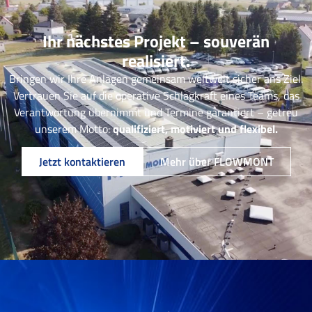
Ihr nächstes Projekt – souverän
realisiert.
Bringen wir Ihre Anlagen gemeinsam weltweit sicher ans Ziel.
Vertrauen Sie auf die operative Schlagkraft eines Teams, das
Verantwortung übernimmt und Termine garantiert – getreu
unserem Motto:
qualifiziert, motiviert und flexibel.
Jetzt kontaktieren
Mehr über FLOWMONT