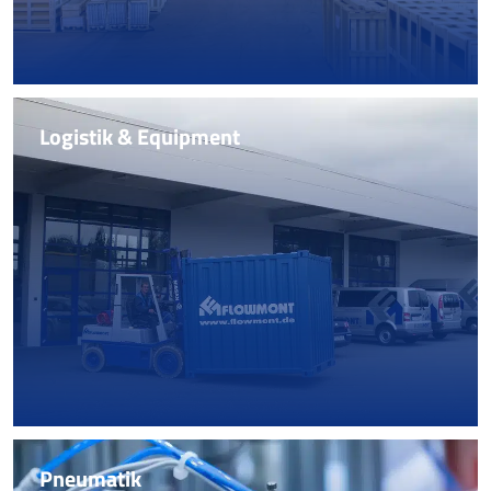
Logistik & Equipment
Logistik & Equipment
Sicheres Handling. Wir organisieren und realisieren
den Transport sowie die Einbringung schwerster
Komponenten mit eigenem Spezial-Equipment –
national und international.
Mehr erfahren
Pneumatik
Pneumatik