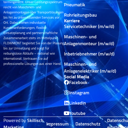
termingerecht. Unser Leistungsspektrum
Pneumatik
reicht von Maschinen- und
Anlagenmontagen über Transportlösungen
Rohrleitungsbau
bis hin zu unterstützenden Services vor
Karriere
Ort. Dabei stehen individuelle
Servicetechniker (m/w/d)
Kundenanforderungen, flexible
Einsatzplanung und partnerschaftliche
Maschinen- und
Zusammenarbeit stets im Mittelpunkt.
Anlagenmonteur (m/w/d)
FLOWMONT begleitet Sie von der Planung
bis zur Umsetzung und sorgt für
Inbetriebnehmer (m/w/d)
reibungslose Abläufe – national wie
international. Vertrauen Sie auf
Maschinen- und
professionelle Lösungen aus einer Hand.
Anlagenelektriker (m/w/d)
Social Media
Facebook
Instagram
LinkedIn
Youtube
Powered by
Skillisch
Datenschu
Impressum
Datenschutz
Marketing
einstellun