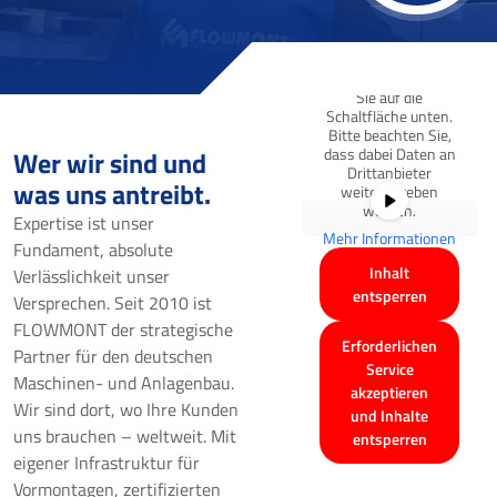
einen
Platzhalterinhalt von
YouTube
. Um auf den
eigentlichen Inhalt
zuzugreifen, klicken
Sie auf die
Schaltfläche unten.
Bitte beachten Sie,
dass dabei Daten an
Wer wir sind und
Drittanbieter
was uns antreibt.
weitergegeben
werden.
Expertise ist unser
Mehr Informationen
Fundament, absolute
Inhalt
Verlässlichkeit unser
entsperren
Versprechen. Seit 2010 ist
FLOWMONT der strategische
Erforderlichen
Partner für den deutschen
Service
Maschinen- und Anlagenbau.
akzeptieren
Wir sind dort, wo Ihre Kunden
und Inhalte
uns brauchen – weltweit. Mit
entsperren
eigener Infrastruktur für
Vormontagen, zertifizierten