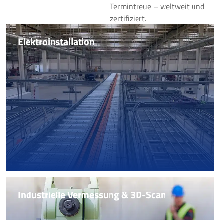
Termintreue – weltweit und
zertifiziert.
Elektroinstallation
Elektroinstallation
Zertifizierte Elektroinstallation für Maschinen- und
Anlagenbau. Von der Feldverkabelung über Bus-
Messungen bis zur Inbetriebnahme-Begleitung –
weltweit und termintreu.
Mehr erfahren
Industrielle Vermessung & 3D-Scan
Industrielle Vermessung & 3D-Scan
Hochpräzise 3D-Vermessung im 0,1-mm-Bereich.