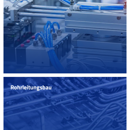
Prozesssichere Installation. Wir planen und montieren
pneumatische Systeme und Steuerungen, die exakt
auf Ihre spezifischen Anforderungen abgestimmt sind.
Mehr erfahren
Rohrleitungsbau
Rohrleitungsbau
Zertifizierter Rohrleitungsbau für die Industrie. Von
Hydraulik bis Thermalöl – wir realisieren
prozesssichere Medienführungen weltweit und
termingerecht.