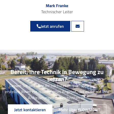
Mark Franke
Technischer Leiter
Jetzt anrufen
Bereit, Ihre Technik in Bewegung zu
setzen?
Lassen Sie uns über Ihr nächstes Projekt sprechen. Wir
erstellen Ihnen ein qualifiziertes Angebot, das exakt auf Ihre
Anforderungen zugeschnitten ist.
Jetzt kontaktieren
Mehr über FLOWMONT