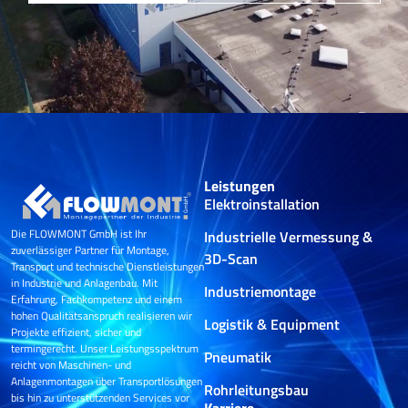
Leistungen
Elektroinstallation
Die FLOWMONT GmbH ist Ihr
Industrielle Vermessung &
zuverlässiger Partner für Montage,
3D-Scan
Transport und technische Dienstleistungen
in Industrie und Anlagenbau. Mit
Industriemontage
Erfahrung, Fachkompetenz und einem
hohen Qualitätsanspruch realisieren wir
Logistik & Equipment
Projekte effizient, sicher und
termingerecht. Unser Leistungsspektrum
Pneumatik
reicht von Maschinen- und
Anlagenmontagen über Transportlösungen
Rohrleitungsbau
bis hin zu unterstützenden Services vor