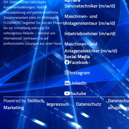
Karriere
Ort. Dabei stehen individuelle
Servicetechniker (m/w/d)
Kundenanforderungen, flexible
Einsatzplanung und partnerschaftliche
Maschinen- und
Zusammenarbeit stets im Mittelpunkt.
Anlagenmonteur (m/w/d)
FLOWMONT begleitet Sie von der Planung
bis zur Umsetzung und sorgt für
Inbetriebnehmer (m/w/d)
reibungslose Abläufe – national wie
international. Vertrauen Sie auf
Maschinen- und
professionelle Lösungen aus einer Hand.
Anlagenelektriker (m/w/d)
Social Media
Facebook
Instagram
LinkedIn
Youtube
Powered by
Skillisch
Datenschu
Impressum
Datenschutz
Marketing
einstellun